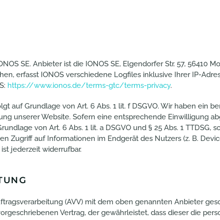
ONOS SE. Anbieter ist die IONOS SE, Elgendorfer Str. 57, 56410 
n, erfasst IONOS verschiedene Logfiles inklusive Ihrer IP-Adre
S:
https://www.ionos.de/terms-gtc/terms-privacy
.
 auf Grundlage von Art. 6 Abs. 1 lit. f DSGVO. Wir haben ein ber
lung unserer Website. Sofern eine entsprechende Einwilligung abg
rundlage von Art. 6 Abs. 1 lit. a DSGVO und § 25 Abs. 1 TTDSG, so
 Zugriff auf Informationen im Endgerät des Nutzers (z. B. Devic
st jederzeit widerrufbar.
TUNG
ftragsverarbeitung (AVV) mit dem oben genannten Anbieter gesch
orgeschriebenen Vertrag, der gewährleistet, dass dieser die p