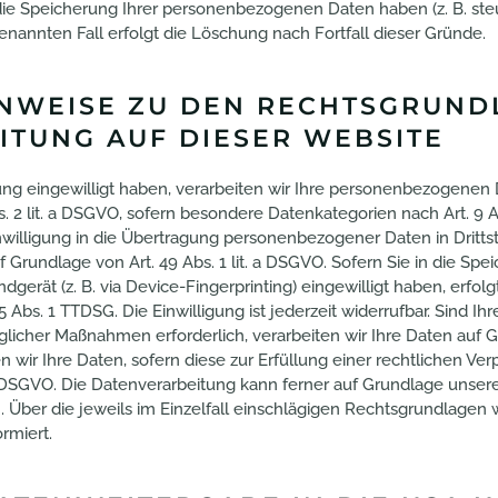
 die Speicherung Ihrer personenbezogenen Daten haben (z. B. ste
enannten Fall erfolgt die Löschung nach Fortfall dieser Gründe.
INWEISE ZU DEN RECHTSGRUND
ITUNG AUF DIESER WEBSITE
tung eingewilligt haben, verarbeiten wir Ihre personenbezogenen 
Abs. 2 lit. a DSGVO, sofern besondere Datenkategorien nach Art. 9
nwilligung in die Übertragung personenbezogener Daten in Drittst
Grundlage von Art. 49 Abs. 1 lit. a DSGVO. Sofern Sie in die Spe
Endgerät (z. B. via Device-Fingerprinting) eingewilligt haben, erfo
 Abs. 1 TTDSG. Die Einwilligung ist jederzeit widerrufbar. Sind Ih
licher Maßnahmen erforderlich, verarbeiten wir Ihre Daten auf Gru
wir Ihre Daten, sofern diese zur Erfüllung einer rechtlichen Verpf
. c DSGVO. Die Datenverarbeitung kann ferner auf Grundlage unser
gen. Über die jeweils im Einzelfall einschlägigen Rechtsgrundlage
rmiert.