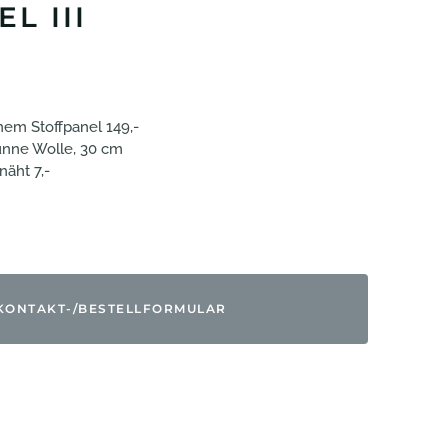
L III
em Stoffpanel 149,-
nne Wolle, 30 cm
äht 7,-
KONTAKT-/BESTELLFORMULAR